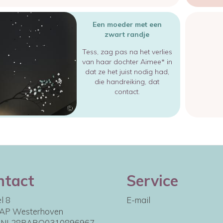
Een moeder met een
zwart randje
Tess, zag pas na het verlies
van haar dochter Aimee* in
dat ze het juist nodig had,
die handreiking, dat
contact.
ntact
Service
l 8
E-mail
AP Westerhoven
: NL28RABO0310896967