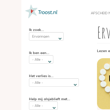
MAIN
NAVIGATION
AFSCHEID 
Er
Overslaan
Ik zoek...
en
naar
de
inhoud
gaan
Lezen e
Ik ben een...
Image
Het verlies is...
Help mij alsjeblieft met...