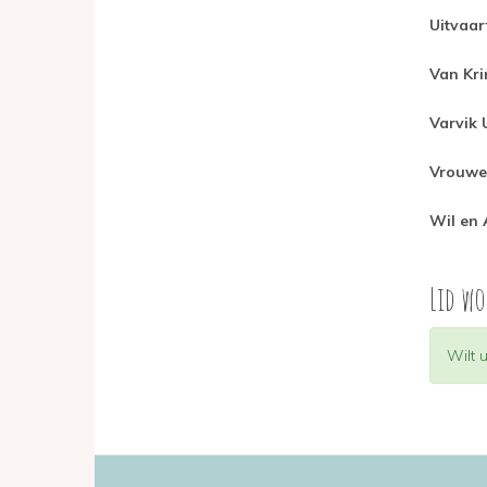
Uitvaar
Van Kri
Varvik 
Vrouwe
Wil en 
Lid wo
Stat
Wilt 