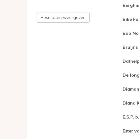
Berghm
Resultaten weergeven
Bike Fa
Bob Not
Bruijns
Dathelp
De Jong
Diamant
Diana K
E.S.P. b.
Ester 