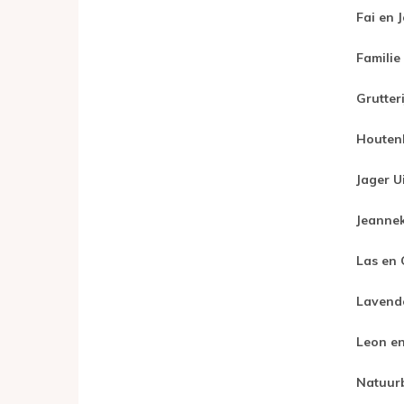
Fai en 
Famili
Grutter
Houtenk
Jager U
Jeannek
Las en 
Lavende
Leon en
Natuur