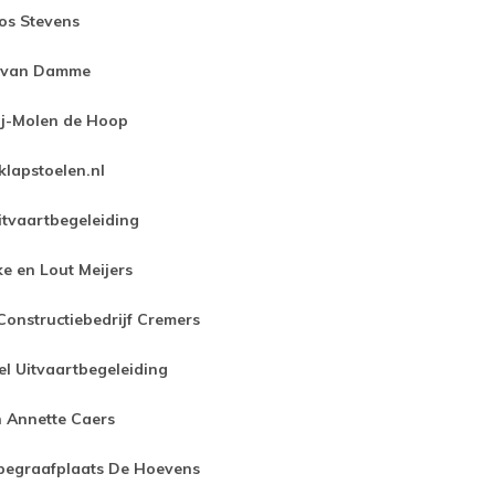
Jos Stevens
e van Damme
ij-Molen de Hoop
lapstoelen.nl
itvaartbegeleiding
e en Lout Meijers
Constructiebedrijf Cremers
l Uitvaartbegeleiding
 Annette Caers
begraafplaats De Hoevens