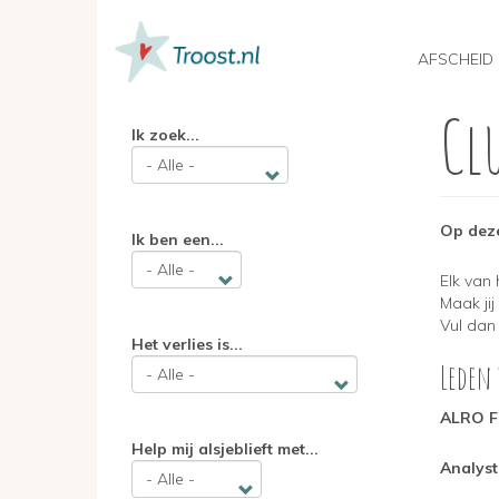
MAIN
NAVIGATION
AFSCHEID
Cl
Overslaan
Ik zoek...
en
naar
de
inhoud
gaan
Op deze
Ik ben een...
Elk van
Maak ji
Vul dan
Het verlies is...
Leden 
ALRO F
Help mij alsjeblieft met...
Analyst