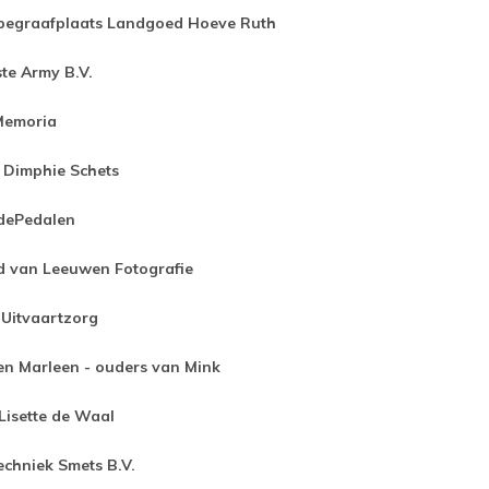
begraafplaats Landgoed Hoeve Ruth
te Army B.V.
Memoria
 Dimphie Schets
dePedalen
d van Leeuwen Fotografie
 Uitvaartzorg
n Marleen - ouders van Mink
 Lisette de Waal
echniek Smets B.V.