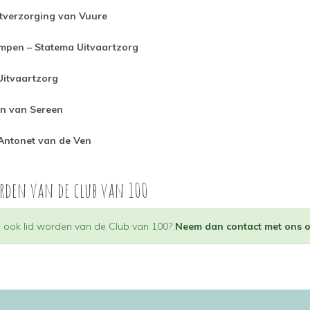
tverzorging van Vuure
mpen – Statema Uitvaartzorg
Uitvaartzorg
n van Sereen
Antonet van de Ven
rden van de club van 100
usbericht
u ook lid worden van de Club van 100?
Neem dan contact met ons 