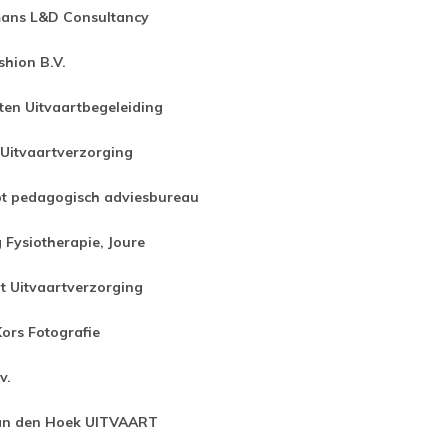
ans L&D Consultancy
shion B.V.
en Uitvaartbegeleiding
 Uitvaartverzorging
t pedagogisch adviesbureau
 Fysiotherapie, Joure
 Uitvaartverzorging
ors Fotografie
v.
van den Hoek UITVAART