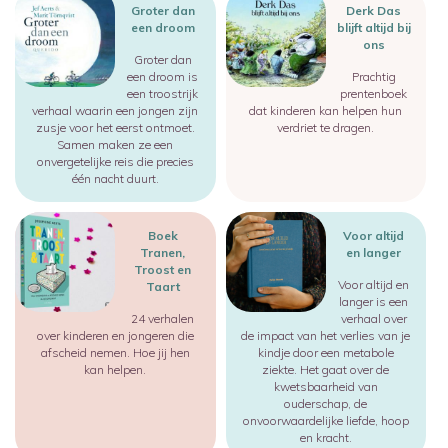
Groter dan
Derk Das
een droom
blijft altijd bij
ons
Groter dan
een droom is
Prachtig
een troostrijk
prentenboek
verhaal waarin een jongen zijn
dat kinderen kan helpen hun
zusje voor het eerst ontmoet.
verdriet te dragen.
Samen maken ze een
onvergetelijke reis die precies
één nacht duurt.
Image
Image
Boek
Voor altijd
Tranen,
en langer
Troost en
Voor altijd en
Taart
langer is een
24 verhalen
verhaal over
over kinderen en jongeren die
de impact van het verlies van je
afscheid nemen. Hoe jij hen
kindje door een metabole
kan helpen.
ziekte. Het gaat over de
kwetsbaarheid van
ouderschap, de
onvoorwaardelijke liefde, hoop
en kracht.