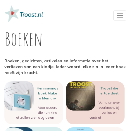
Overslaan
en
naar
Toggl
de
navig
inhoud
Boeken
gaan
Boeken, gedichten, artikelen en informatie over het
verliezen van een kindje. Ieder woord, elke zin in ieder boek
heeft zijn kracht.
Image
Image
Herinnerings
Troost die
boek Make
ertoe doet
a Memory
Verhalen over
Voor ouders
veerkracht bij
die hun kind
verlies en
niet zullen zien opgroeien
verdriet
Image
Image