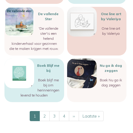
Image
Image
De vallende
One line art
Ster
by Valeriya
'De vallende
One line art
ster'is een
by Valeriya
helend
kinderverhaal voor gezinnen
die te maken krijgen met rouw.
Image
Image
Boek Blijf me
Nu ga ik dag
bij
zeggen
Boek blijf me
Boek Nu ga ik
bij om
dag zeggen
herinneringen
levend te houden
Paginering
Huidige
1
Pagina
2
Pagina
3
Pagina
4
Volgende
››
Laatste
Laatste »
pagina
pagina
pagina