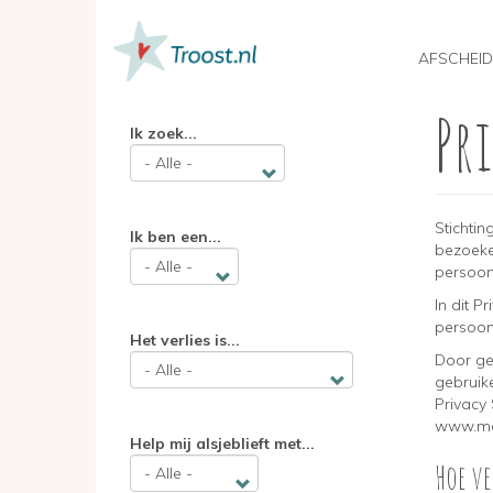
MAIN
NAVIGATION
AFSCHEID
Pr
Overslaan
Ik zoek...
en
naar
de
inhoud
gaan
Stichti
Ik ben een...
bezoeke
persoo
In dit 
persoo
Het verlies is...
Door ge
gebruik
Privacy
www.mak
Help mij alsjeblieft met...
Hoe v