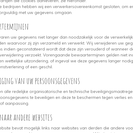
rtijen die cookies aanleveren, zie hieronder.
e bedrijven hebben wij een verwerkersovereenkomst gesloten, om er
 zorgvuldig met uw gegevens omgaan.
rtermijnen
aren uw gegevens niet langer dan noodzakelijk voor de verwerkelijk
den waarvoor zij zijn verzameld en verwerkt. Wij verwijderen uw ge
s indien geconstateerd wordt dat deze zijn verouderd of wanneer d
 verwijdering verzoekt. Vorengaande bewaartermijnen gelden niet in
een wettelijke uitzondering, of ingeval we deze gegevens langer nod
nstverlening of een geschil.
liging van uw persoonsgegevens
en alle redelijke organisatorische en technische beveiligingsmaatrege
oonsgegevens te beveiligen en deze te beschermen tegen verlies en 
 of aanpassing.
naar andere websites
bsite bevat mogelijk links naar websites van derden die andere v