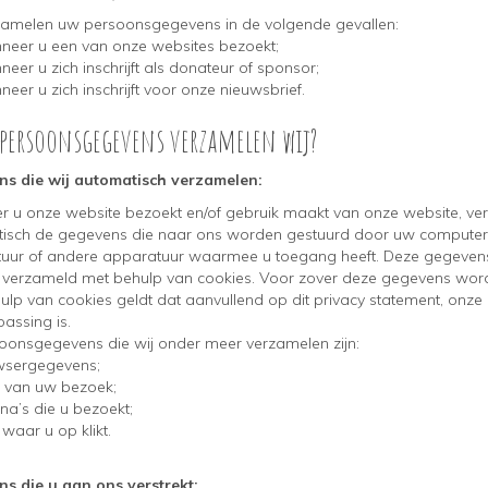
zamelen uw persoonsgegevens in de volgende gevallen:
er u een van onze websites bezoekt;
r u zich inschrijft als donateur of sponsor;
r u zich inschrijft voor onze nieuwsbrief.
 persoonsgegevens verzamelen wij?
s die wij automatisch verzamelen:
 u onze website bezoekt en/of gebruik maakt van onze website, ve
isch de gegevens die naar ons worden gestuurd door uw computer
uur of andere apparatuur waarmee u toegang heeft. Deze gegeven
verzameld met behulp van cookies. Voor zover deze gegevens wor
lp van cookies geldt dat aanvullend op dit privacy statement, onze 
passing is.
oonsgegevens die wij onder meer verzamelen zijn:
sergegevens;
van uw bezoek;
a’s die u bezoekt;
waar u op klikt.
s die u aan ons verstrekt: