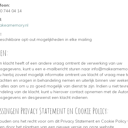
 telefoon:
(0)40 744 04 14
:
akeamemory.nl
:
eschikbare opt-out mogelijkheden in elke mailing
ten:
en klacht heeft of een andere vraag omtrent de verwerking van uw
sgegevens, kunt u een e-mailbericht sturen naar info@makeamemory
 hierbij zoveel mogelijk informatie omtrent uw klacht of vraag mee t
lachten en vragen in behandeling nemen en uiterlijk binnen vier weke
alles aan om u zo goed mogelijk van dienst te zijn. Indien u niet tev
deling van de klacht, kunt u hierover contact opnemen met de Autori
sgegevens en desgewenst een klacht indienen.
ssingen Privacy Statement en Cookie Policy:
uden ons het recht voor om dit Privacy Statement en Cookie Policy van
igen door het plaatsen van een nieuwe versie op onze website.