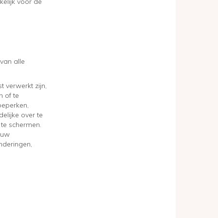
elijk voor de
van alle
 verwerkt zijn,
 of te
beperken,
lijke over te
 te schermen.
 uw
nderingen,