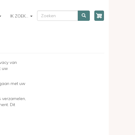
ZOEKEN
Zoeken
IK ZOEK...
vacy van
t uw
mgaan met uw
 verzamelen,
ent. Dit