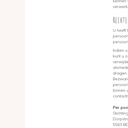
kennen 
verwerk
Recht
U heeft
persoons
persoon
Indien u
kunt u 
verwijd
alsmede
dragen.
Bezwaren
persoon
binnen 
contact
Pe
Stichti
Dorpstr
5563 B