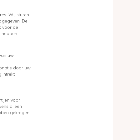
es. Wij sturen
t gegeven. De
t voor de
ef hebben
 van uw
onatie door uw
intrekt.
tijen voor
vens alleen
ebben gekregen