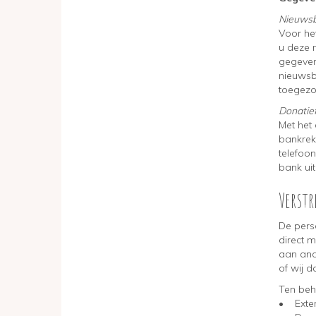
Nieuwsb
Voor he
u deze 
gegevens
nieuwsb
toegezo
Donatie
Met het 
bankrek
telefoo
bank uit
Verst
De pers
direct 
aan and
of wij da
Ten beh
• Exter