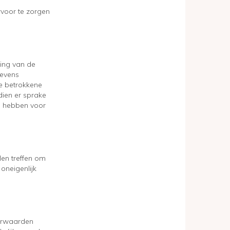
voor te zorgen
ing van de
gevens
e betrokkene
dien er sprake
ig hebben voor
len treffen om
oneigenlijk
oorwaarden