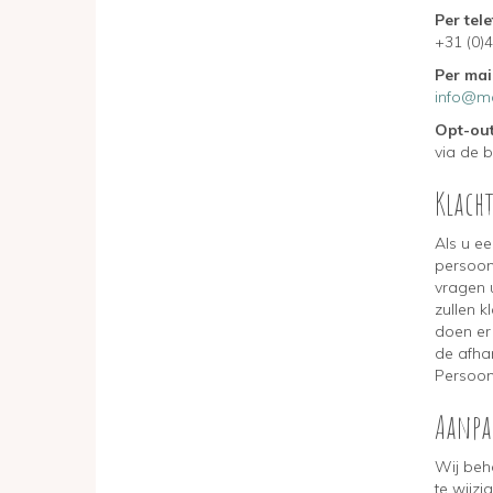
Per
+31 
Per mail
info@m
Opt-out
via de b
Klach
Als u e
persoon
vragen u
zullen k
doen er 
de afhan
Persoon
Aanpa
Wij beho
te wijz