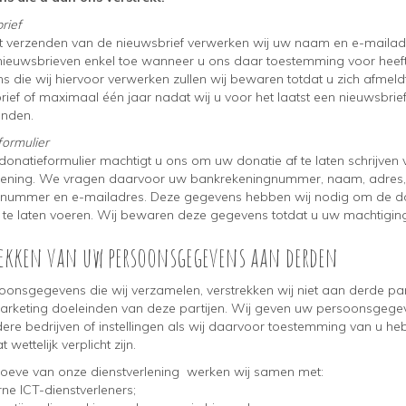
rief
t verzenden van de nieuwsbrief verwerken wij uw naam en e-mailadr
nieuwsbrieven enkel toe wanneer u ons daar toestemming voor heef
 die wij hiervoor verwerken zullen wij bewaren totdat u zich afmeld
rief of maximaal één jaar nadat wij u voor het laatst een nieuwsbri
nden.
formulier
donatieformulier machtigt u ons om uw donatie af te laten schrijven
ening. We vragen daarvoor uw bankrekeningnummer, naam, adres,
nnummer en e-mailadres. Deze gegevens hebben wij nodig om de d
 te laten voeren. Wij bewaren deze gegevens totdat u uw machtiging 
rekken van uw persoonsgegevens aan derden
oonsgegevens die wij verzamelen, verstrekken wij niet aan derde par
marketing doeleinden van deze partijen. Wij geven uw persoonsgege
ere bedrijven of instellingen als wij daarvoor toestemming van u h
t wettelijk verplicht zijn.
oeve van onze dienstverlening werken wij samen met:
ne ICT-dienstverleners;