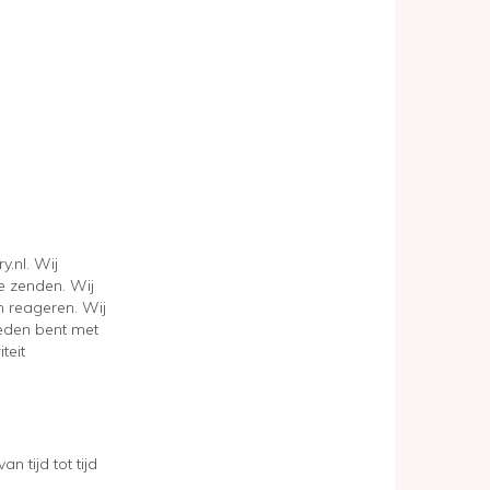
.nl. Wij
e zenden. Wij
n reageren. Wij
reden bent met
teit
 tijd tot tijd