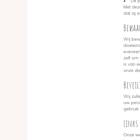
• De pa
Met dez
dat zij
Bewaa
Wij bew
doelein
eveneen
zelf om
is van 
onze die
Bevei
Wij zull
uw pers
gebruik
Links 
Onze we