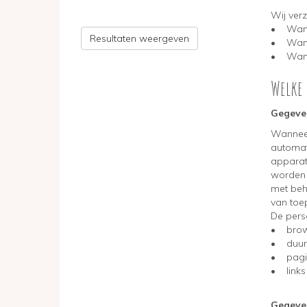
Wij ver
• Wanne
Resultaten weergeven
• Wannee
• Wannee
Welke
Gegeven
Wanneer
automat
apparat
worden 
met behu
van toe
De pers
• brow
• duur 
• pagin
• links 
Gegeven