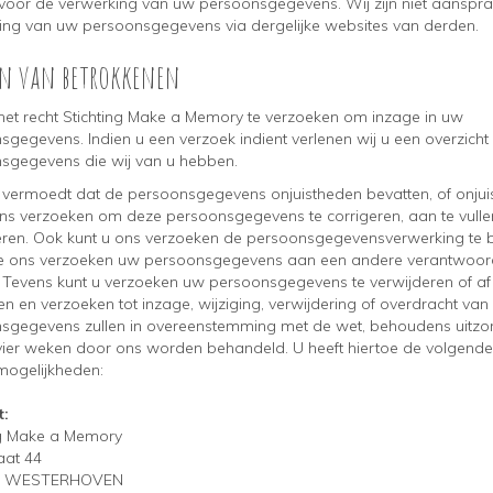
voor de verwerking van uw persoonsgegevens. Wij zijn niet aansprak
ing van uw persoonsgegevens via dergelijke websites van derden.
en van betrokkenen
 het recht Stichting Make a Memory te verzoeken om inzage in uw
gegevens. Indien u een verzoek indient verlenen wij u een overzicht 
sgegevens die wij van u hebben.
 vermoedt dat de persoonsgegevens onjuistheden bevatten, of onjuist
ons verzoeken om deze persoonsgegevens te corrigeren, aan te vullen
eren. Ook kunt u ons verzoeken de persoonsgegevensverwerking te 
 ons verzoeken uw persoonsgegevens aan een andere verantwoorde
 Tevens kunt u verzoeken uw persoonsgegevens te verwijderen of af
 en verzoeken tot inzage, wijziging, verwijdering of overdracht van
sgegevens zullen in overeenstemming met de wet, behoudens uitzo
vier weken door ons worden behandeld. U heeft hiertoe de volgende
mogelijkheden:
r post:
ng Make a Memory
aat 44
E WESTERHOVEN