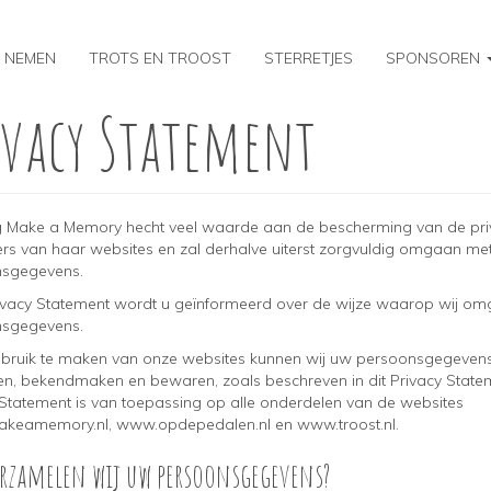
 NEMEN
TROTS EN TROOST
STERRETJES
SPONSOREN
ivacy Statement
ng Make a Memory hecht veel waarde aan de bescherming van de pri
rs van haar websites en zal derhalve uiterst zorgvuldig omgaan me
nsgegevens.
Privacy Statement wordt u geïnformeerd over de wijze waarop wij o
nsgegevens.
bruik te maken van onze websites kunnen wij uw persoonsgegevens
en, bekendmaken en bewaren, zoals beschreven in dit Privacy Statem
 Statement is van toepassing op alle onderdelen van de websites
eamemory.nl, www.opdepedalen.nl en www.troost.nl.
erzamelen wij uw persoonsgegevens?