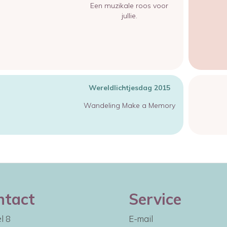
Een muzikale roos voor
jullie.
Wereldlichtjesdag 2015
Wandeling Make a Memory
ntact
Service
l 8
E-mail