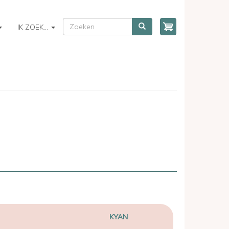
ZOEKEN
Zoeken
IK ZOEK...
KYAN