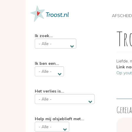
MAIN
NAVIGATION
AFSCHEID
Tr
Overslaan
Ik zoek...
en
naar
de
inhoud
gaan
Liefde, 
Ik ben een...
Link na
Op youtu
Het verlies is...
Gerela
Help mij alsjeblieft met...