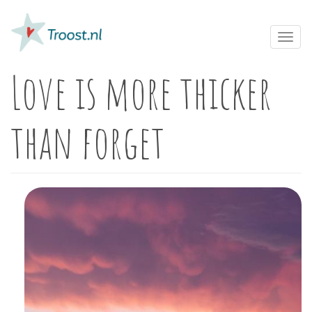
Overslaan
en
naar
Toggl
de
navig
inhoud
Love is more thicker
gaan
than forget
Image