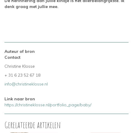
De herinnering aan jullie kindje is het allerbelangrijkste. Ik
denk graag met jullie mee.
Auteur of bron
Contact
Christine Klosse
+ 31 6 23 52 67 18
info@christineklosse.nl
Link naar bron
https://christineklosse.nl/portfolio_page/baby/
Gerelateerde artikelen