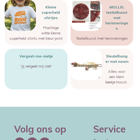
Image
Image
Kleine
MOLLIS,
superheld
textielkunst
shirtjes
met
herinneringe
Prachtige
n
witte kleine
superheld shirts met kleur print
Textielkunst met herinneringen
Image
Vergeet-me-nietje
Sleutelhang
er met naam
'Jij vergeet mij niet'
Alles voor
een klein
beetje troost..
Volg ons op
Service