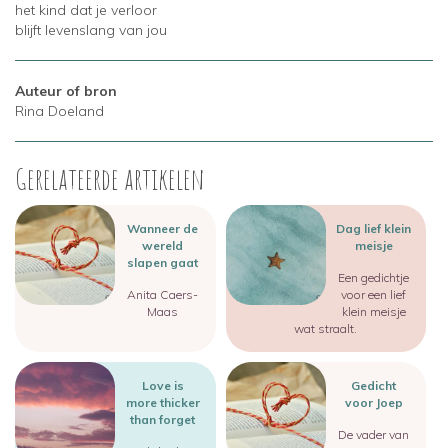
het kind dat je verloor
blijft levenslang van jou
Auteur of bron
Rina Doeland
Gerelateerde artikelen
Image
Image
Wanneer de
Dag lief klein
wereld
meisje
slapen gaat
Een gedichtje
Anita Caers-
voor een lief
Maas
klein meisje
wat straalt.
Image
Image
Love is
Gedicht
more thicker
voor Joep
than forget
De vader van