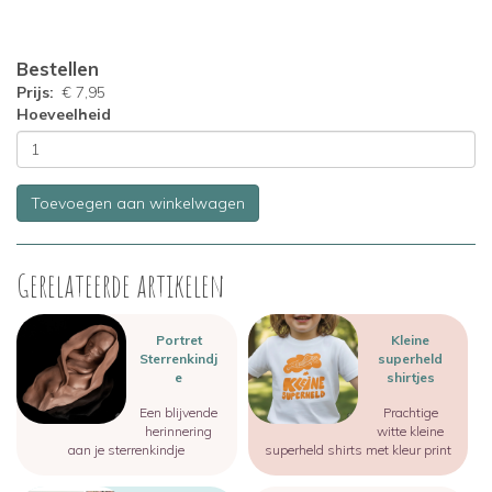
Variaties
Prijs
€ 7,95
Hoeveelheid
Toevoegen aan winkelwagen
Gerelateerde artikelen
Image
Image
Portret
Kleine
Sterrenkindj
superheld
e
shirtjes
Een blijvende
Prachtige
herinnering
witte kleine
aan je sterrenkindje
superheld shirts met kleur print