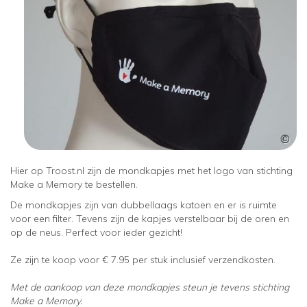
Hier op Troost.nl zijn de mondkapjes met het logo van stichting
Make a Memory te bestellen.
De mondkapjes zijn van dubbellaags katoen en er is ruimte
voor een filter. Tevens zijn de kapjes verstelbaar bij de oren en
op de neus. Perfect voor ieder gezicht!
Ze zijn te koop voor € 7.95 per stuk inclusief verzendkosten.
Met de aankoop van deze mondkapjes steun je tevens stichting
Make a Memory.