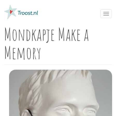
Overslaan
en
naar
Toggl
de
navig
inhoud
Mondkapje Make a
gaan
Memory
Image